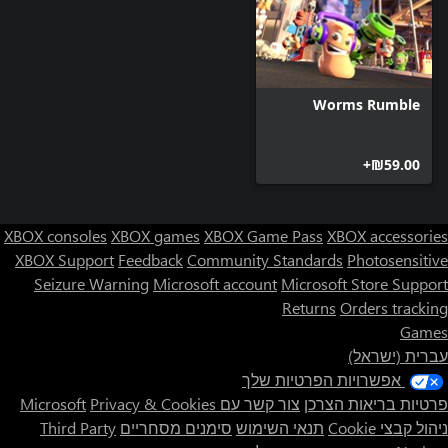
Worms Rumble
‪₪‎59.00‬+
XBOX consoles
XBOX games
XBOX Game Pass
XBOX accessories
XBOX Support
Feedback
Community Standards
Photosensitive
Seizure Warning
Microsoft account
Microsoft Store Support
Returns
Orders tracking
Games
עברית (ישראל)
אפשרויות הפרטיות שלך
פרטיות בריאות הצרכן
צור קשר עם Microsoft
Privacy & Cookies
ניהול קבצי Cookie
תנאי השימוש
סימנים מסחריים
Third Party