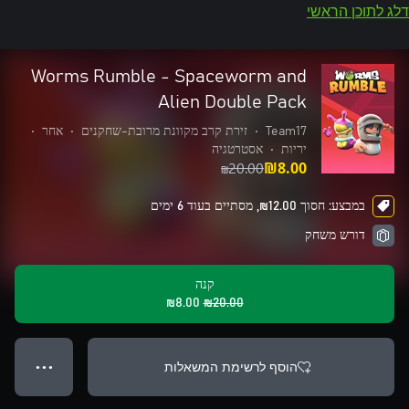
דלג לתוכן הראשי
Worms Rumble - Spaceworm and
Alien Double Pack
Team17
•
זירת קרב מקוונת מרובת-שחקנים
•
אחר
•
יריות
•
אסטרטגיה
‪₪‎20.00‬
‪₪‎8.00‬
במבצע: חסוך ‪₪‎12.00‬, מסתיים בעוד 6 ימים
דורש משחק
קנה
‪₪‎8.00‬
‪₪‎20.00‬
הוסף לרשימת המשאלות
● ● ●