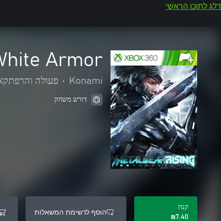
דלג לתוכן הראשי
White Armor
Konami
•
פעולה והרפתקא
דורש משחק
קנה
הוסף לרשימת המשאלות
‪₪‎7.40‬