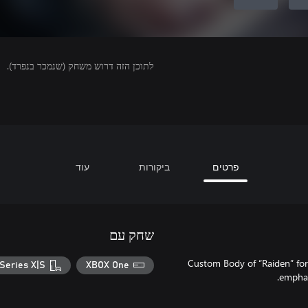
לתוכן הזה דרוש משחק (שנמכר בנפרד).
פרטים
ביקורות
עוד
שחק עם
Custom Body of “Raiden” for
Series X|S
XBOX One
emphas