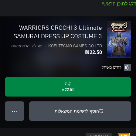
דלג לתוכן הראשי
WARRIORS OROCHI 3 Ultimate
SAMURAI DRESS UP COSTUME 3
KOEI TECMO GAMES CO.LTD
•
פעולה והרפתקאות
‪₪‎22.50‬
דורש משחק
קנה
‪₪‎22.50‬
הוסף לרשימת המשאלות
● ● ●