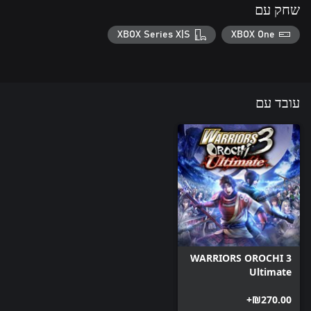
שחק עם
XBOX Series X|S
XBOX One
עובד עם
WARRIORS OROCHI 3
Ultimate
‪₪‎270.00‬+