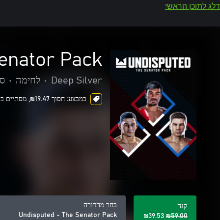
דלג לתוכן הראשי
enator Pack
Deep Silver
•
לחימה
•
ספ
במבצע: חסוך ‪₪‎19.47‬, מסתיים בעוד 6 ימים
בחר מהדורה
קנה
Undisputed - The Senator Pack
‪₪‎39.53‬
‪₪‎59.00‬