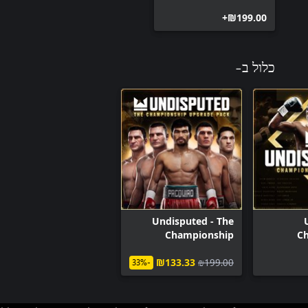
‪₪‎199.00‬+
כלול ב-
Undisputed - The
Championship
C
Upgrade Pack
‪₪‎133.33‬
‪₪‎199.00‬
-33%