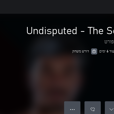
Undisputed - The S
ורט
דורש משחק
● ● ●