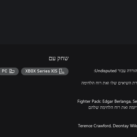
שחק עם
PC
XBOX Series X|S
 את הקריירה שוברת השיאים שלו ואת רוח הלחימה
Fighter Pack: Edgar Berlanga, Sergey’
ו-Ricardo Mayorga מביאים את הכריזמה ואת רוח הלחימה שלהם
Th כוללת תלבושות חדשות לגמרי עבור Terence Crawford, Deontay Wilder, Ryan