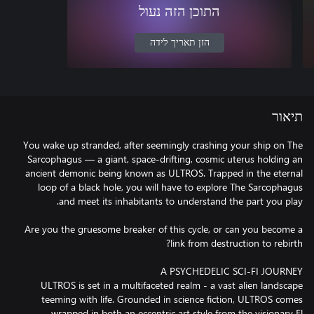
התוכן הזה נעול
הזן תאריך לידה
תיאור
You wake up stranded, after seemingly crashing your ship on The
Sarcophagus — a giant, space-drifting, cosmic uterus holding an
ancient demonic being known as ULTROS. Trapped in the eternal
loop of a black hole, you will have to explore The Sarcophagus
Are you the gruesome breaker of this cycle, or can you become a
ULTROS is set in a multifaceted realm - a vast alien landscape
teeming with life. Grounded in science fiction, ULTROS comes
wrapped in both an eccentric art style from the visionary El