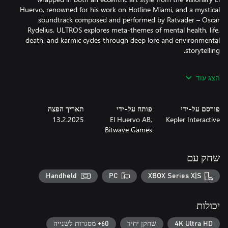
Huervo, renowned for his work on Hotline Miami, and a mystical
soundtrack composed and performed by Ratvader – Oscar
Rydelius. ULTROS explores meta-themes of mental health, life,
death, and karmic cycles through deep lore and environmental
הצג עוד
Experience brutal, intimate, close-quarter combat with cosmic
lifeforms, driven by a sense of urgency – where precision is
paramount and every cut of your blade counts. Yet this intense
פורסם על-ידי
פותח על-ידי
תאריך הפצה
combat is juxtaposed with cultivating the greenery and tending
13.2.2025
El Huervo AB,
Kepler Interactive
to plant life in The Sarcophagus, providing precious moments of
Bitwave Games
contemplation and peace. In turn, this grants deeper access to
שחק עם
The rich world of ULTROS holds many secrets for those curious
Handheld
PC
XBOX Series X|S
enough — and fearless enough — to seek them out. A unique
loop-based mechanic will allow you to start over at key moments
in the story, providing opportunities to unfold such secrets,
יכולות
unlock different areas of the world and new abilities on a
branching skill tree. Experiment with and master your own
4K Ultra HD
שחקן יחיד
60+ מסגרות לשנייה