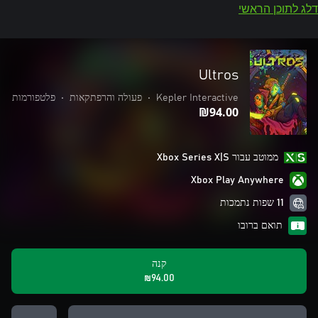
דלג לתוכן הראשי
Ultros
Kepler Interactive
•
פעולה והרפתקאות
•
פלטפורמות
‪₪‎94.00‬
ממוטב עבור Xbox Series X|S
Xbox Play Anywhere
11 שפות נתמכות
תואם ברובו
קנה
‪₪‎94.00‬