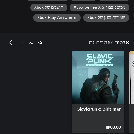
specific fighting style as you explore the world of ULTROS. Each
ממוטב עבור Xbox Series X|S
הישגים של Xbox
loop brings you closer to the truth...
שמירות בענן של Xbox
Xbox Play Anywhere
הצג הכל
אנשים אוהבים גם
SlavicPunk: Oldtimer
‪₪‎68.00‬