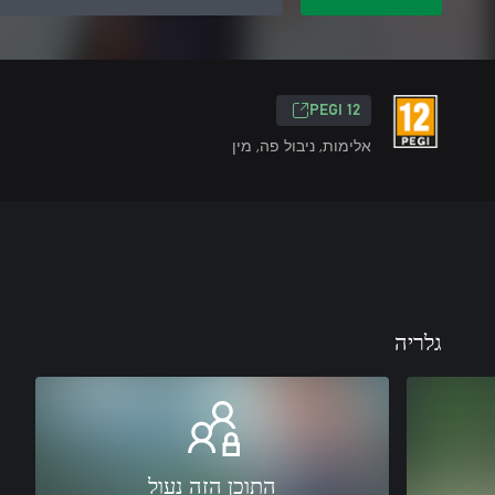
‎PEGI 12‎
אלימות, ניבול פה, מין
גלריה
התוכן הזה נעול