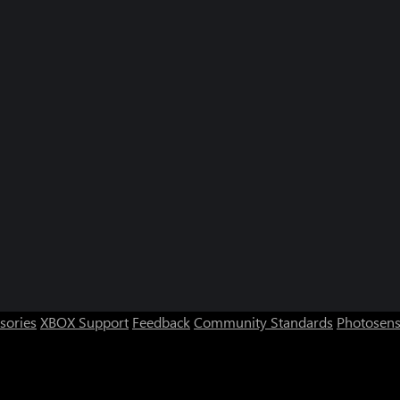
sories
XBOX Support
Feedback
Community Standards
Photosens