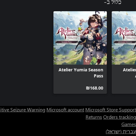
כלול ב-
Atelier Yumia Season
Atelie
Pass
Mem
‪₪‎168.00‬
Env
Ulti
itive Seizure Warning
Microsoft account
Microsoft Store Support
Returns
Orders tracking
Games
עברית (ישראל)