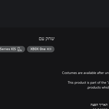
שחק עם
Series X|S
XBOX One
- Costumes are available after 
- This product is part of th
תאריך הפצה