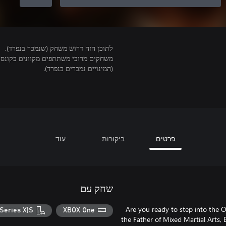
לתוכן הזה דרוש משחק (שנמכר בנפרד).
(המינויים נמכרים בנפרד).
פרטים
ביקורות
עוד
שחק עם
Are you ready to step into the O
Series X|S
XBOX One
the Father of Mixed Martial Arts, 