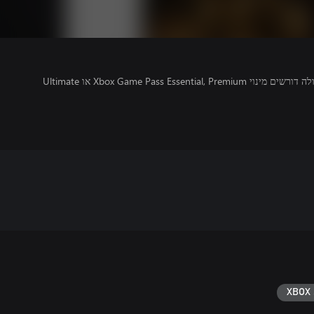
משחקים מרובי משתתפים מקוונים בקונסולה דורשים מינוי Xbox Game Pass Essential, Premium או Ultimate
XBOX 