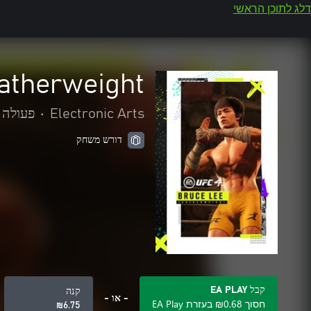
דלג לתוכן הראשי
atherweight
Electronic Arts
•
פעולה 
דורש משחק
קבל EA PLAY
קנה
- או -
חסוך ‪₪‎0.68‬ בעזרת EA Play
‪₪‎6.75‬