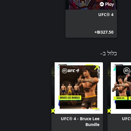
UFC® 4
‪₪‎327.50‬+
כלול ב-
UFC® 4 - Bruce Lee
UFC®
Bundle