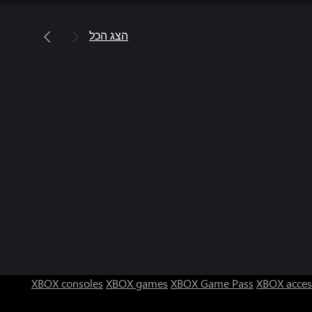
הצג הכל
XBOX consoles
XBOX games
XBOX Game Pass
XBOX acces