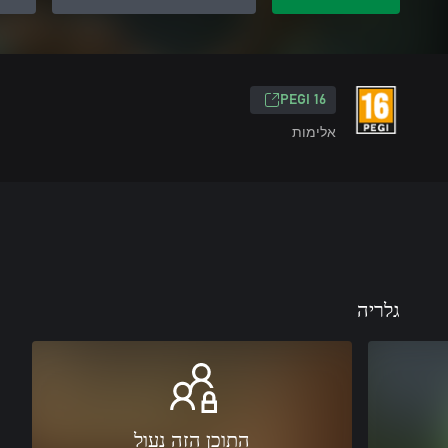
‎PEGI 16‎
אלימות
גלריה
התוכן הזה נעול