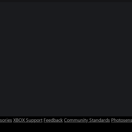
sories
XBOX Support
Feedback
Community Standards
Photosens