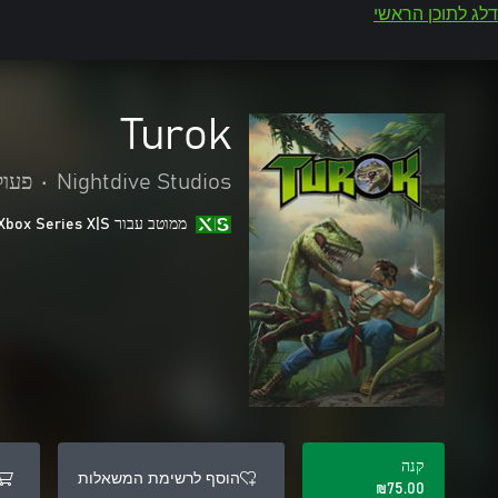
דלג לתוכן הראשי
Turok
Nightdive Studios
•
פעול
ממוטב עבור Xbox Series X|S
קנה
הוסף לרשימת המשאלות
‪₪‎75.00‬