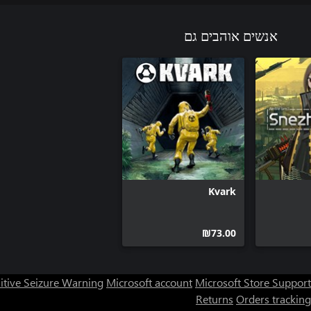
אנשים אוהבים גם
Kvark
‪₪‎73.00‬
itive Seizure Warning
Microsoft account
Microsoft Store Support
Returns
Orders tracking