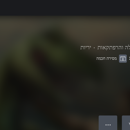
ה והרפתקאות
•
יריות
מסירה חכמה
● ● ●