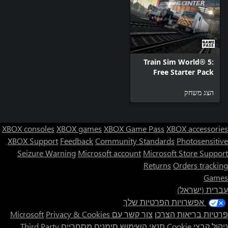
Train Sim World® 5:
Free Starter Pack
הצג משחק
XBOX consoles
XBOX games
XBOX Game Pass
XBOX accessories
XBOX Support
Feedback
Community Standards
Photosensitive
Seizure Warning
Microsoft account
Microsoft Store Support
Returns
Orders tracking
Games
עברית (ישראל)
אפשרויות הפרטיות שלך
פרטיות בריאות הצרכן
צור קשר עם Microsoft
Privacy & Cookies
ניהול קבצי Cookie
תנאי השימוש
סימנים מסחריים
Third Party