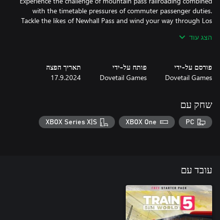
Experience the challenge of mountain pass railroading combined
with the timetable pressures of commuter passenger duties.
Tackle the likes of Newhall Pass and wind your way through Los
Angeles County while keeping to the schedule – but also take a
הצג עוד
moment to enjoy the stunning views on long, sun-soaked runs
from either the head end or cab car.
פורסם על-ידי
פותח על-ידי
תאריך הפצה
17.9.2024
Dovetail Games
Dovetail Games
שחק עם
XBOX Series X|S
XBOX One
PC
עובד עם