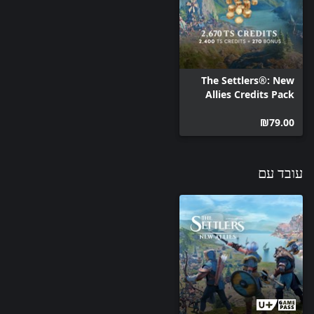
The Settlers®: New
Allies Credits Pack
(2,670)
‪₪‎79.00‬
עובד עם