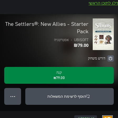
דלג לתוכן הראשי
The Settlers®: New Allies - Starter
Pack
UBISOFT
•
אסטרטגיה
‪₪‎79.00‬
דורש משחק
קנה
‪₪‎79.00‬
הוסף לרשימת המשאלות
● ● ●