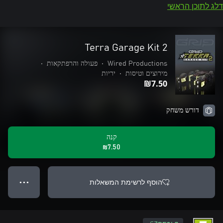
דלג לתוכן הראשי
Terra Garage Kit 2
Wired Productions
•
פעולה והרפתקאות
•
מירוצים וטיסות
•
יריות
‪₪‎7.50‬
דורש משחק
קנה
‪₪‎7.50‬
הוסף לרשימת המשאלות
● ● ●