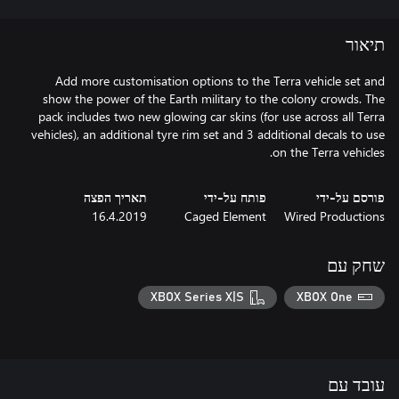
תיאור
Add more customisation options to the Terra vehicle set and
show the power of the Earth military to the colony crowds. The
pack includes two new glowing car skins (for use across all Terra
vehicles), an additional tyre rim set and 3 additional decals to use
on the Terra vehicles.
פורסם על-ידי
פותח על-ידי
תאריך הפצה
16.4.2019
Caged Element
Wired Productions
שחק עם
XBOX Series X|S
XBOX One
עובד עם