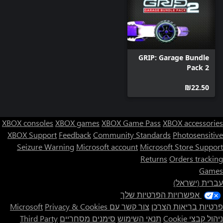
GRIP: Garage Bundle
Pack 2
‪₪‎22.50‬
XBOX consoles
XBOX games
XBOX Game Pass
XBOX accessories
XBOX Support
Feedback
Community Standards
Photosensitive
Seizure Warning
Microsoft account
Microsoft Store Support
Returns
Orders tracking
Games
עברית (ישראל)
אפשרויות הפרטיות שלך
פרטיות בריאות הצרכן
צור קשר עם Microsoft
Privacy & Cookies
ניהול קבצי Cookie
תנאי השימוש
סימנים מסחריים
Third Party