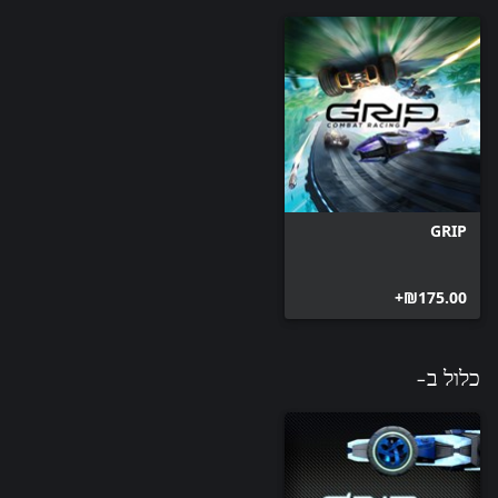
GRIP
‪₪‎175.00‬+
כלול ב-