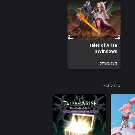
rants +300 SP to your entire party once you claim it from the in-
rs when they receive their corresponding costume. Titles allow you
*You can listen to battle tracks and configure which ones you want to use in Settings.
Tales of Arise
(Windows)
הצג משחק
כלול ב-