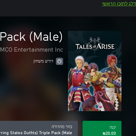
דלג לתוכן הראשי
 Pack (Male)
CO Entertainment Inc.
דורש משחק
בחר מהדורה
קנה
rring States Outfits) Triple Pack (Male)
‪₪‎20.00‬