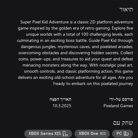
תיאור
Super Pixel Kid Adventure is a classic 2D platform adventure
game inspired by the golden era of retro gaming. Explore five
unique worlds with a total of 100 challenging levels, each
culminating in an exciting boss battle. Guide Pixel Kid through
dangerous jungles, mysterious caves, and pixelated arcades,
overcoming obstacles and discovering hidden secrets. Collect
coins, power-ups, and treasures to aid your quest and defeat
menacing monsters along the way. With nostalgic pixel art,
smooth controls, and classic platforming action, this game
delivers an exciting old-school adventure for all ages. Are you
ready to embark on this pixelated journey?
פורסם על-ידי
תאריך הפצה
10.3.2025
Pixeland Games
שחק עם
XBOX Series X|S
XBOX One
PC