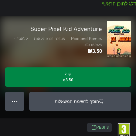
דלג לתוכן הראשי
Super Pixel Kid Adventure
Pixeland Games
•
פעולה והרפתקאות
•
קלאסי
•
פלטפורמות
‪₪‎3.50‬
קנה
‪₪‎3.50‬
הוסף לרשימת המשאלות
● ● ●
PEGI 3