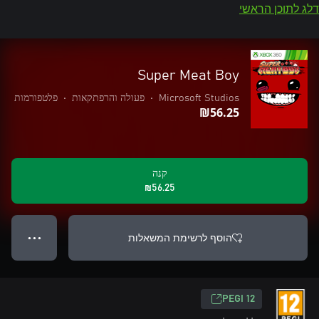
דלג לתוכן הראשי
Super Meat Boy
Microsoft Studios
•
פעולה והרפתקאות
•
פלטפורמות
‪₪‎56.25‬
קנה
‪₪‎56.25‬
הוסף לרשימת המשאלות
● ● ●
‎PEGI 12‎