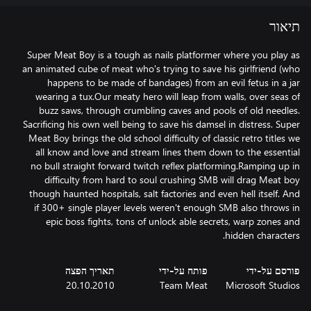
תיאור
Super Meat Boy is a tough as nails platformer where you play as
an animated cube of meat who's trying to save his girlfriend (who
happens to be made of bandages) from an evil fetus in a jar
wearing a tux.Our meaty hero will leap from walls, over seas of
buzz saws, through crumbling caves and pools of old needles.
Sacrificing his own well being to save his damsel in distress. Super
Meat Boy brings the old school difficulty of classic retro titles we
all know and love and stream lines them down to the essential
no bull straight forward twitch reflex platforming.Ramping up in
difficulty from hard to soul crushing SMB will drag Meat boy
though haunted hospitals, salt factories and even hell itself. And
if 300+ single player levels weren't enough SMB also throws in
epic boss fights, tons of unlock able secrets, warp zones and
hidden characters.
פורסם על-ידי
פותח על-ידי
תאריך הפצה
20.10.2010
Team Meat
Microsoft Studios