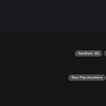
Handheld
Xbox Play Anywhere