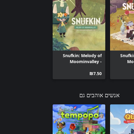
Snufkin: Melody of
Snufki
Moominvalley -
Moo
Cherished Keepsakes
Fuddle
‪₪‎7.50‬
אנשים אוהבים גם