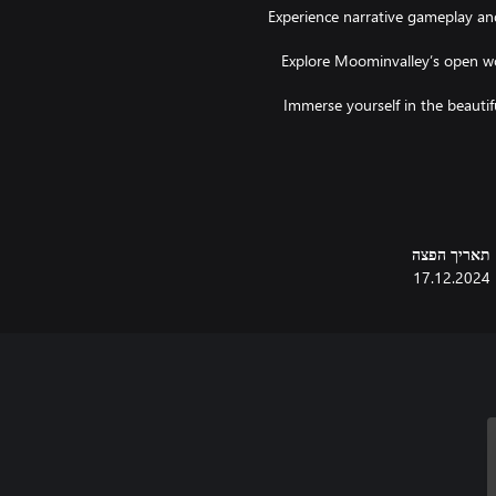
* Experience narrative gameplay a
* Explore Moominvalley’s open 
* Immerse yourself in the beaut
In addition to the languages l
Finnish
תאריך הפצה
17.12.2024