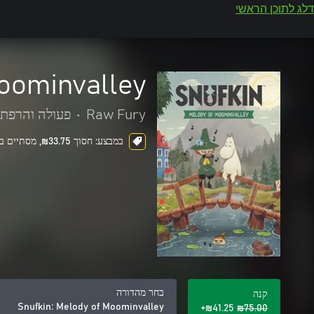
דלג לתוכן הראשי
Moominvalley
Raw Fury
•
פעולה והרפת
במבצע: חסוך ‪₪‎33.75‬, מסתיים בעוד 2 ימים
בחר מהדורה
קנה
Snufkin: Melody of Moominvalley
‪₪‎41.25‬+
‪₪‎75.00‬