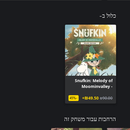
כלול ב-
Snufkin: Melody of
Moominvalley -
Digital Deluxe Edition
‪₪‎49.50‬+
‪₪‎90.00‬
-45%
הרחבות עבור משחק זה