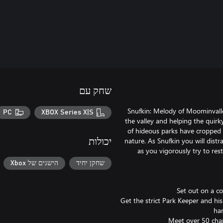
שחק עם
Snufkin: Melody of Moominvalle
PC
XBOX Series X|S
the valley and helping the quirk
of hideous parks have cropped 
nature. As Snufkin you will distr
יכולות
as you vigorously try to re
שחקן יחיד
הישגים של Xbox
* Get the strict Park Keeper and h