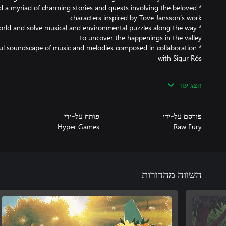
nd a myriad of charming stories and quests involving the beloved
world and solve musical and environmental puzzles along the way
iful soundscape of music and melodies composed in collaboration
isted in the Supported languages section, this game also supports:
הצג עוד
, Swedish, Norwegian, Danish, Polish, Brazilian Portuguese, Turkish
פורסם על-ידי
פותח על-ידי
Hyper Games
Raw Fury
השווה מהדורות