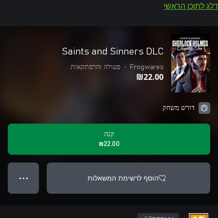
דלג לתוכן הראשי
Saints and Sinners DLC
Frogwares
•
פעולה והרפתקאות
‪₪‎22.00‬
דורש משחק
קנה
‪₪‎22.00‬
הוסף לרשימת המשאלות
● ● ●