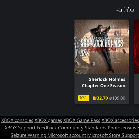
כלול ב-
Sherlock Holmes
Chapter One Season
Pass
‪₪‎32.70‬
‪₪‎109.00‬
-70%
XBOX consoles
XBOX games
XBOX Game Pass
XBOX accessories
XBOX Support
Feedback
Community Standards
Photosensitive
Seizure Warning
Microsoft account
Microsoft Store Support