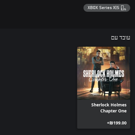
XBOX Series X|S
עובד עם
Sherlock Holmes
Chapter One
‪₪‎199.00‬+