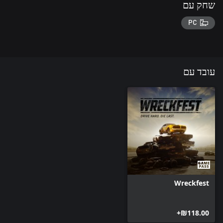
שחק עם
PC
עובד עם
Wreckfest
‪₪‎118.00‬+