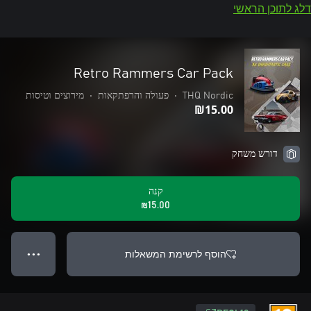
דלג לתוכן הראשי
Retro Rammers Car Pack
THQ Nordic
•
פעולה והרפתקאות
•
מירוצים וטיסות
‪₪‎15.00‬
דורש משחק
קנה
‪₪‎15.00‬
הוסף לרשימת המשאלות
● ● ●