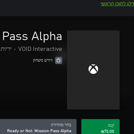
דלג לתוכן הראשי
n Pass Alpha
VOID Interactive
•
יריות
דורש משחק
בחר מהדורה
קנה
Ready or Not: Mission Pass Alpha
‪₪‎75.00‬