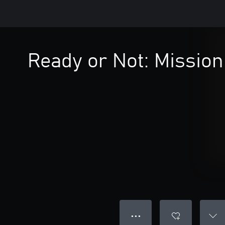
Ready or Not: Missio
● ● ●