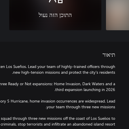
התוכן הזה נעול
תיאור
ten Los Sueños. Lead your team of highly-trained officers through
three Ready or Not expansions: Home Invasion, Dark Waters and a
ory 5 Hurricane, home invasion occurrences are widespread. Lead
quad through three new missions off the coast of Los Sueǹos to