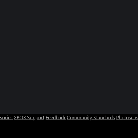
sories
XBOX Support
Feedback
Community Standards
Photosens