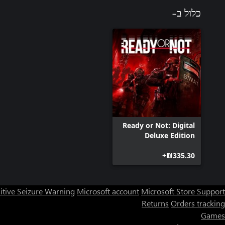
כלול ב-
Ready or Not: Digital
Deluxe Edition
‪₪‎335.30‬+
itive Seizure Warning
Microsoft account
Microsoft Store Support
Returns
Orders tracking
Games