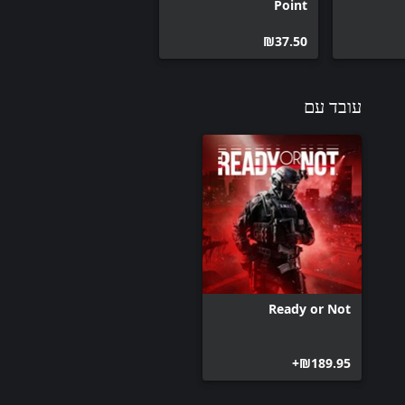
Point
‪₪‎37.50‬
עובד עם
Ready or Not
‪₪‎189.95‬+