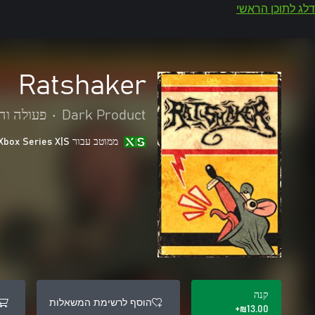
דלג לתוכן הראשי
Ratshaker
Dark Product
•
פעולה וה
ממוטב עבור Xbox Series X|S
קנה
הוסף לרשימת המשאלות
‪₪‎13.00‬+