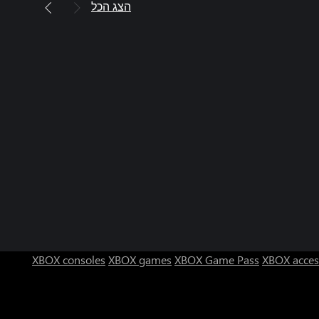
הצג הכל
XBOX consoles
XBOX games
XBOX Game Pass
XBOX acces