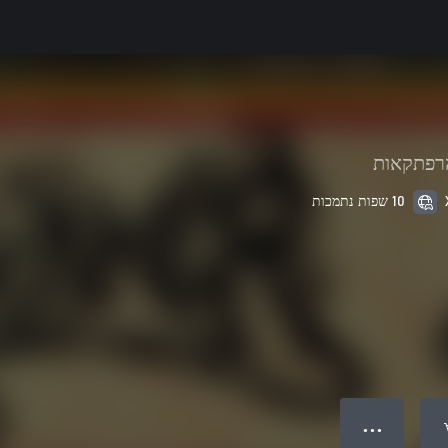
רפתקאות
10 שפות נתמכות
● ● ●