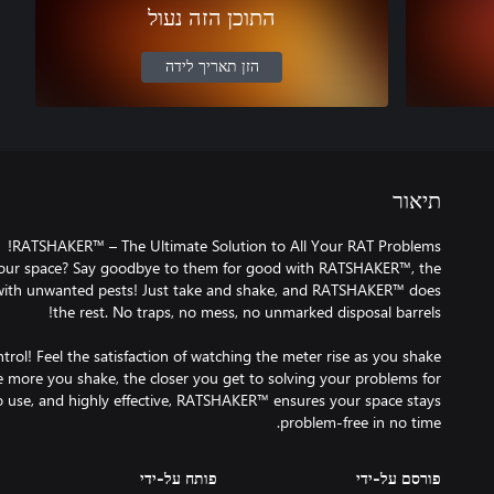
התוכן הזה נעול
הזן תאריך לידה
תיאור
 your space? Say goodbye to them for good with RATSHAKER™, the
 with unwanted pests! Just take and shake, and RATSHAKER™ does
ol! Feel the satisfaction of watching the meter rise as you shake
he more you shake, the closer you get to solving your problems for
to use, and highly effective, RATSHAKER™ ensures your space stays
problem-free in no time.
פורסם על-ידי
פותח על-ידי