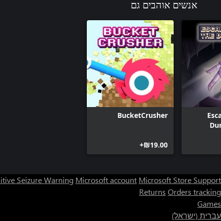
אנשים אוהבים גם
BucketCrusher
Esc
Du
‪₪‎19.00‬+
itive Seizure Warning
Microsoft account
Microsoft Store Support
Returns
Orders tracking
Games
עברית (ישראל)