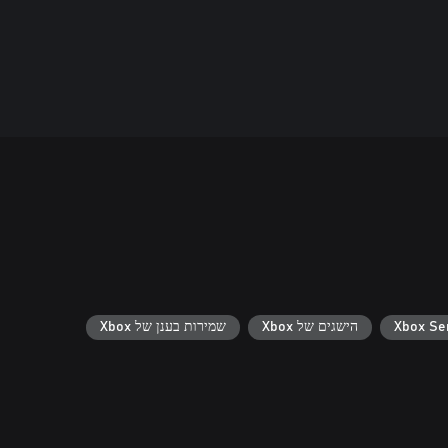
הישגים של Xbox
שמירות בענן של Xbox