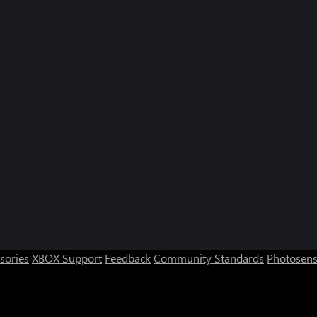
sories
XBOX Support
Feedback
Community Standards
Photosens