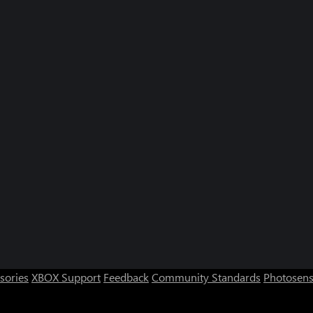
sories
XBOX Support
Feedback
Community Standards
Photosens