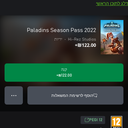
דלג לתוכן הראשי
Paladins Season Pass 2022
Hi-Rez Studios
•
יריות
‪₪‎122.00‬+
קנה
‪₪‎122.00‬+
הוסף לרשימת המשאלות
● ● ●
‎PEGI 12‎