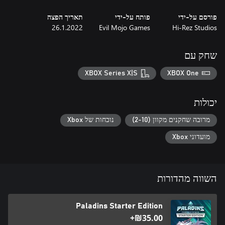
פורסם על-ידי
פותח על-ידי
תאריך הפצה
Plus, you’ll get 1500 Crystals instantly - a $25 value!
26.1.2022
Evil Mojo Games
Hi-Rez Studios
שחק עם
XBOX Series X|S
XBOX One
יכולות
מרובה שחקנים מקוון (2-10)
נוכחות של Xbox
מועדוני Xbox
השווה מהדורות
Paladins Starter Edition
‪₪‎35.00‬+