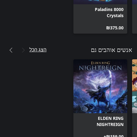
8000 Paladins
Crystals
‪₪‎375.00‬
הצג הכל
אנשים אוהבים גם
ELDEN RING
NIGHTREIGN
‪₪‎159.00‬+