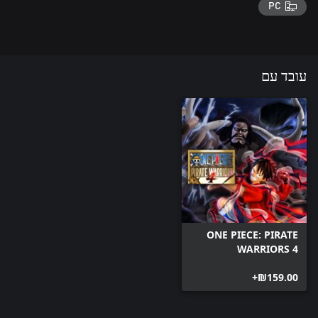
PC
עובד עם
ONE PIECE: PIRATE
WARRIORS 4
(Windows)
‪₪‎159.00‬+