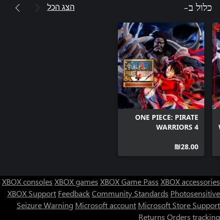
הצג הכל
כלול ב-
ONE PIECE: PIRATE
WARRIORS 4
Additional Episodes
‪₪‎28.00‬
Pack
XBOX consoles
XBOX games
XBOX Game Pass
XBOX accessories
XBOX Support
Feedback
Community Standards
Photosensitive
Seizure Warning
Microsoft account
Microsoft Store Support
Returns
Orders tracking