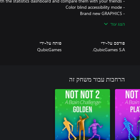
הצג עוד
crushing your brain's ability to think properly. Can yours handle it?
פורסם על-ידי
פותח על-ידי
QubicGames
QubicGames S.A.
הרחבות עבור משחק זה