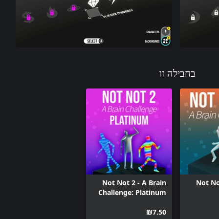
בחבילה זו
Not Not 2 - A Brain
Not No
Challenge: Platinum
DLC
‪₪‎7.50‬