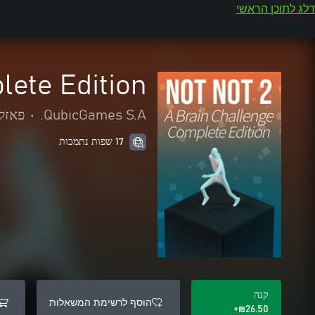
דלג לתוכן הראשי
lete Edition
QubicGames S.A.
•
פאזלי
17 שפות נתמכות
קנה
הוסף לרשימת המשאלות
‪₪‎26.50‬+