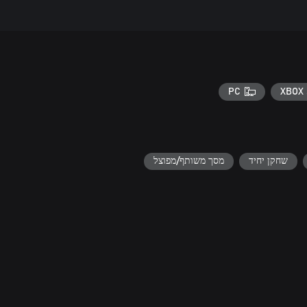
PC
XBOX 
שחקן יחיד
מסך משותף/מפוצל