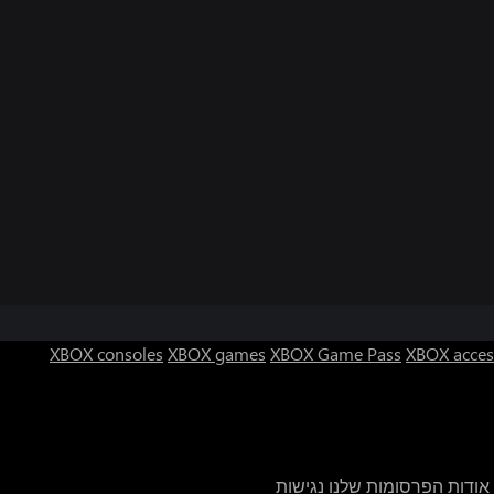
XBOX consoles
XBOX games
XBOX Game Pass
XBOX acces
אודות הפרסומות שלנו
נגישות