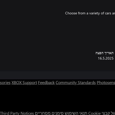
Choose from a variety of cars a
Get ready to be racing at ove
תאריך הפצה
16.5.2025
Compete for 
sories
XBOX Support
Feedback
Community Standards
Photosens
ל קבצי Cookie
תנאי השימוש
סימנים מסחריים
Third Party Notices