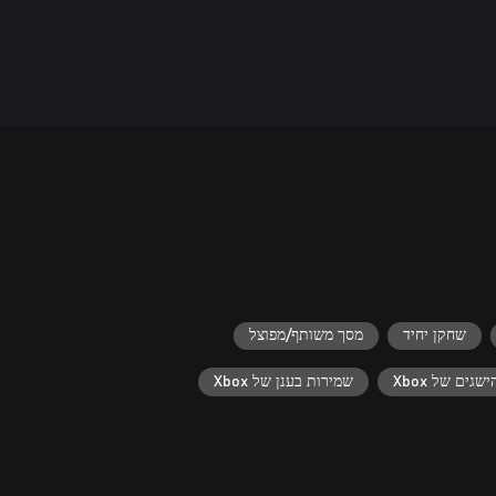
שחקן יחיד
מסך משותף/מפוצל
ישגים של Xbox
שמירות בענן של Xbox