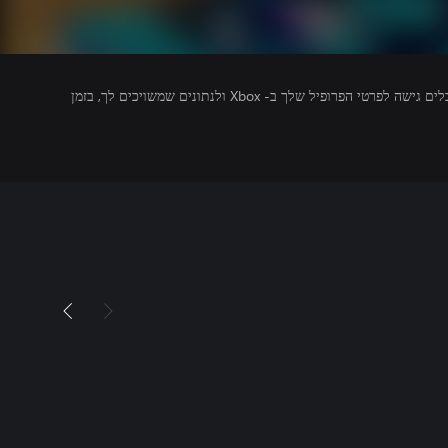
מפרסמים של משחקים שאתה מפעיל מקבלים גישה לפרטי הפרופיל שלך ב- Xbox ולנתונים שמשויכים לך, בזמן