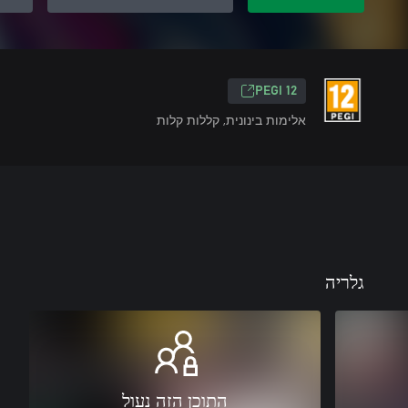
‎PEGI 12‎
אלימות בינונית, קללות קלות
גלריה
התוכן הזה נעול