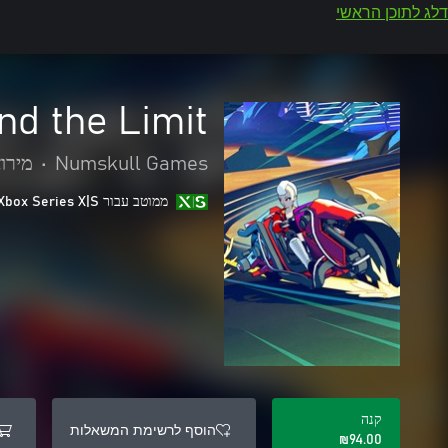
דלג לתוכן הראשי
d the Limit
Numskull Games
•
מירוצ
ממוטב עבור Xbox Series X|S
קנה
הוסף לרשימת המשאלות
‪₪‎94.00‬