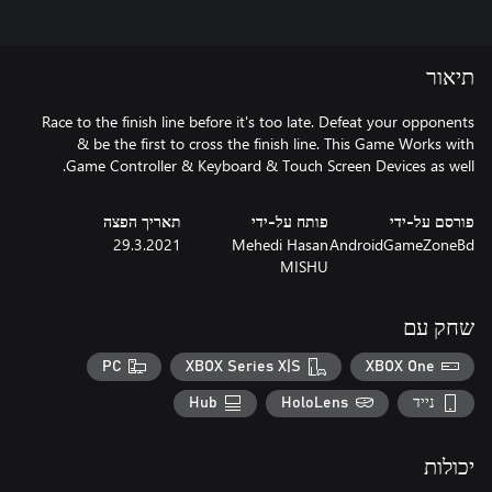
תיאור
Race to the finish line before it's too late. Defeat your opponents
& be the first to cross the finish line. This Game Works with
Game Controller & Keyboard & Touch Screen Devices as well.
פורסם על-ידי
פותח על-ידי
תאריך הפצה
29.3.2021
Mehedi Hasan
AndroidGameZoneBd
MISHU
שחק עם
PC
XBOX Series X|S
XBOX One
נייד
HoloLens
Hub
יכולות