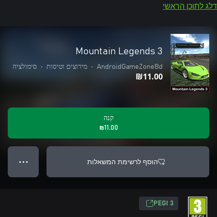
דלג לתוכן הראשי
Mountain Legends 3
AndroidGameZoneBd
•
מירוצים וטיסות
•
סימולציה
‪₪‎11.00‬
קנה
‪₪‎11.00‬
הוסף לרשימת המשאלות
● ● ●
PEGI 3