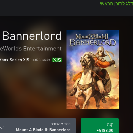
דלג לתוכן הראשי
: Bannerlord
leWorlds Entertainment
ממוטב עבור Xbox Series X|S
בחר מהדורה
קנה
Mount & Blade II: Bannerlord
‪₪‎188.00‬+