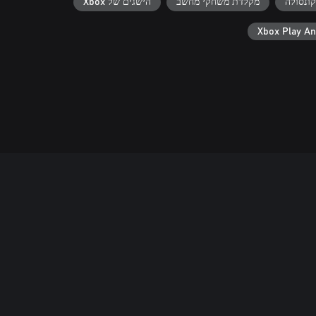
ונסולה
מקלדת משחקי מחשב
הישגים של Xbox
Xbox Play A