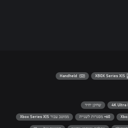
Handheld
XBOX Series X|S
4K Ultra
שחקן יחיד
60+ מסגרות לשנייה
ממוטב עבור Xbox Series X|S