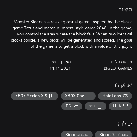
תיאור
Monster Blocks is a relaxing casual game. Inspired by the classic
game Tetris and merge numbers-style game 2048. In the game,
you control the area where the block falls. When two identical
blocks collide, a new block will be generated and scored. The goal
of the game is to get a block with a value of 9. Enjoy it!
פורסם על-ידי
תאריך הפצה
11.11.2021
BIGLOTGAMES
שחק עם
XBOX Series X|S
XBOX One
HoloLens
Hub
נייד
PC
יכולות
נוכחות של Xbox
מועדוני Xbox