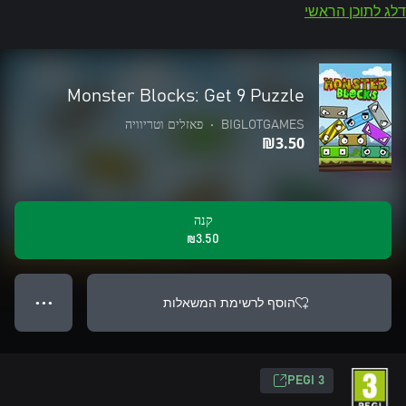
דלג לתוכן הראשי
Monster Blocks: Get 9 Puzzle
BIGLOTGAMES
•
פאזלים וטריוויה
‪₪‎3.50‬
קנה
‪₪‎3.50‬
הוסף לרשימת המשאלות
● ● ●
PEGI 3