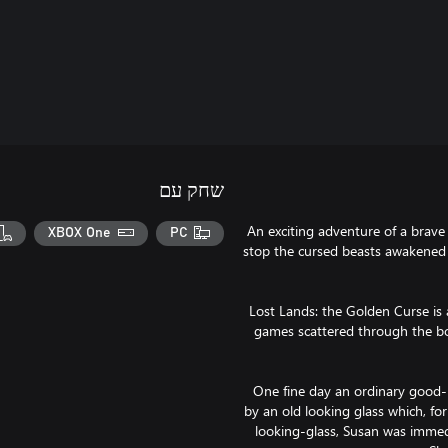
שחק עם
An exciting adventure of a brave 
XBOX One
PC
stop the cursed beasts awakened a
Lost Lands: the Golden Curse is
games scattered through the bou
One fine day an ordinary good-l
by an old looking glass which, f
looking-glass, Susan was immedi