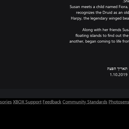
Susan meets a child named Fiora,
recognizes the Druid as an ol
Harpy, the legendary winged beas
Along with her friends Sus
floating islands to find out t
another, began coming to life fro
תאריך הפצה
1.10.2019
sories
XBOX Support
Feedback
Community Standards
Photosens
Save th