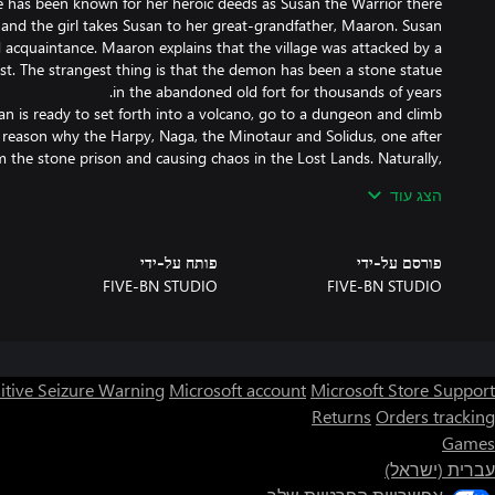
 and the girl takes Susan to her great-grandfather, Maaron. Susan
d acquaintance. Maaron explains that the village was attacked by a
t. The strangest thing is that the demon has been a stone statue
an is ready to set forth into a volcano, go to a dungeon and climb
he reason why the Harpy, Naga, the Minotaur and Solidus, one after
m the stone prison and causing chaos in the Lost Lands. Naturally,
הצג עוד
פורסם על-ידי
פותח על-ידי
FIVE-BN STUDIO
FIVE-BN STUDIO
itive Seizure Warning
Microsoft account
Microsoft Store Support
Returns
Orders tracking
Games
e world from a danger threatening to annihilate every living thing
עברית (ישראל)