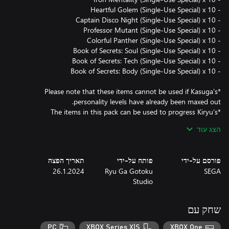
*Please note that these items cannot be used if Kasuga's
*The items in this pack can be used to progress Kiryu’s
reawakening. However, they cannot be used once his awakening
הצג עוד
is complete. They will become usable after reaching a certain
point in the story.
פורסם על-ידי
פותח על-ידי
תאריך הפצה
26.1.2024
Ryu Ga Gotoku
SEGA
Studio
שחק עם
PC
XBOX Series X|S
XBOX One