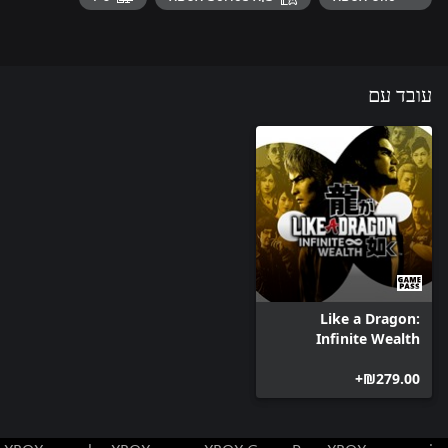
עובד עם
Like a Dragon:
Infinite Wealth
‪₪‎279.00‬+