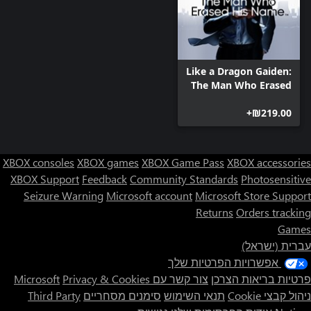
Like a Dragon Gaiden:
The Man Who Erased
His Name Deluxe
‪₪‎219.00‬+
Edition
XBOX consoles
XBOX games
XBOX Game Pass
XBOX accessories
XBOX Support
Feedback
Community Standards
Photosensitive
Seizure Warning
Microsoft account
Microsoft Store Support
Returns
Orders tracking
Games
עברית (ישראל)
אפשרויות הפרטיות שלך
פרטיות בריאות הצרכן
צור קשר עם Microsoft
Privacy & Cookies
ניהול קבצי Cookie
תנאי השימוש
סימנים מסחריים
Third Party