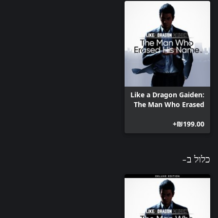
Like a Dragon Gaiden:
The Man Who Erased
His Name
‪₪‎199.00‬+
כלול ב-