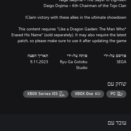
*This content requires "Like a Dragon Gaiden: The Man Who
Erased His Name" (sold separately). It may also require the latest
patch, so please make sure to use it after updating the game.
פורסם על-ידי
פותח על-ידי
תאריך הפצה
9.11.2023
Ryu Ga Gotoku
SEGA
Studio
שחק עם
XBOX Series X|S
XBOX One
PC
עובד עם