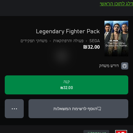
דלג לתוכן הראשי
Legendary Fighter Pack
SEGA
•
פעולה והרפתקאות
•
משחקי תפקידים
‪₪‎32.00‬
דורש משחק
קנה
‪₪‎32.00‬
הוסף לרשימת המשאלות
● ● ●