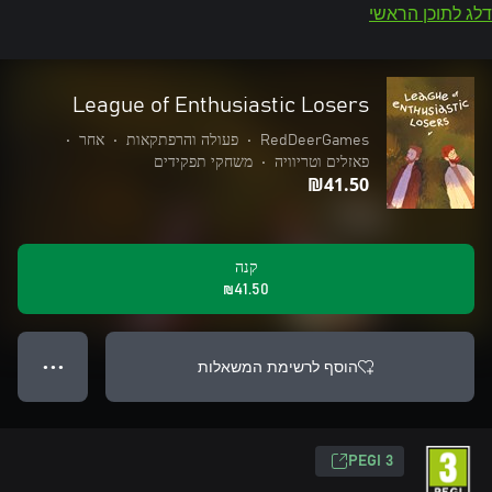
דלג לתוכן הראשי
League of Enthusiastic Losers
RedDeerGames
•
פעולה והרפתקאות
•
אחר
•
פאזלים וטריוויה
•
משחקי תפקידים
‪₪‎41.50‬
קנה
‪₪‎41.50‬
הוסף לרשימת המשאלות
● ● ●
PEGI 3