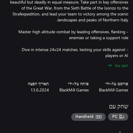
beautiful but deadly in equal measure. Take part in key offensives
of the Great War, from the Sixth Battle of the Isonzo to the
Strafexpedition, and lead your team to victory among the scenic
- Master high altitude combat by leading offensives, flanking
- Dive in intense 24v24 matches, testing your skills against
הצג עוד
- Customize your class loadout with 50+ iconic WW1 weapons,
פורסם על-ידי
פותח על-ידי
תאריך הפצה
- Fight across The Italian Alps in dynamic battlefields, from city
13.6.2024
BlackMill Games
BlackMill Games
- Immerse yourself in the Great War with historically-accurate
שחק עם
Handheld
PC
Console Cross-Platform Play allows you to play with other
console players (Gen 8 and Gen 9) for faster matchmaking and
higher match population.