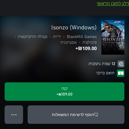
דלג לתוכן הראשי
Isonzo (Windows)
BlackMill Games
•
יריות
•
פעולה והרפתקאות
•
סימולציה
•
אסטרטגיה
‪₪‎109.00‬+
12 שפות נתמכות
תואם ברובו
קנה
‪₪‎109.00‬+
הוסף לרשימת המשאלות
● ● ●