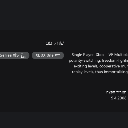
שחק עם
Single Player, Xbox LIVE Multipl
Series X|S
XBOX One
polarity-switching, freedom-fighti
exciting levels, cooperative mu
replay levels, thus immortalizin
תאריך הפצה
9.4.2008