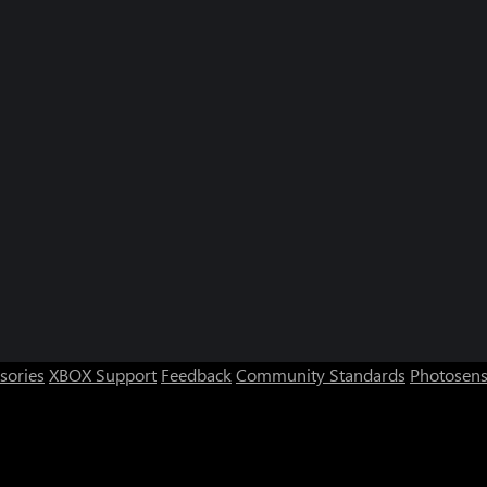
sories
XBOX Support
Feedback
Community Standards
Photosens