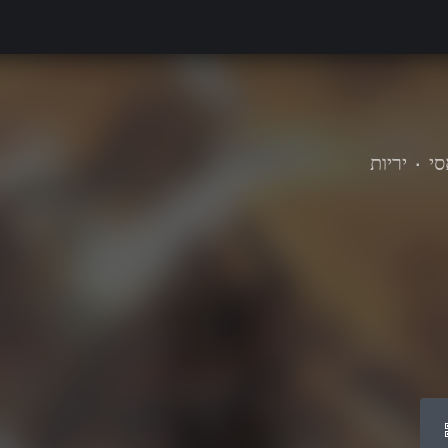
י
•
יריות