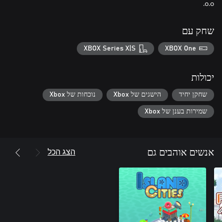
o.o.
שחק עם
XBOX Series X|S
XBOX One
יכולות
שחקן יחיד
הישגים של Xbox
נוכחות של Xbox
שמירות בענן של Xbox
הצג הכל
אנשים אוהבים גם