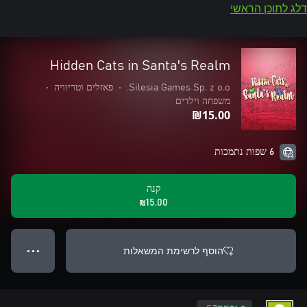
דלג לתוכן הראשי
Hidden Cats in Santa's Realm
Silesia Games Sp. z o.o.
•
פאזלים וטריוויה
•
משפחה וילדים
‪₪‎15.00‬
6 שפות נתמכות
קנה
‪₪‎15.00‬
הוסף לרשימת המשאלות
● ● ●