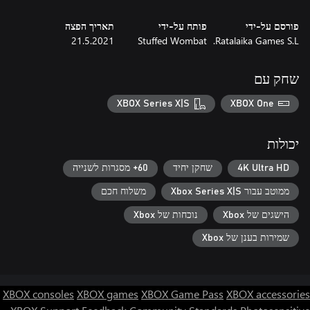
פורסם על-ידי
פותח על-ידי
תאריך הפצה
21.5.2021
Stuffed Wombat
Ratalaika Games S.L.
שחק עם
XBOX Series X|S
XBOX One
יכולות
4K Ultra HD
שחקן יחיד
60+ מסגרות לשנייה
ממוטב עבור Xbox Series X|S
משלוח חכם
הישגים של Xbox
נוכחות של Xbox
שמירות בענן של Xbox
XBOX consoles
XBOX games
XBOX Game Pass
XBOX accessories