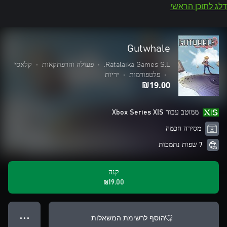
דלג לתוכן הראשי
Gutwhale
Ratalaika Games S.L.
•
פעולה והרפתקאות
•
קלאסי
•
פלטפורמות
•
יריות
‪₪‎19.00‬
ממוטב עבור Xbox Series X|S
מסירה חכמה
7 שפות נתמכות
קנה
‪₪‎19.00‬
הוסף לרשימת המשאלות
● ● ●