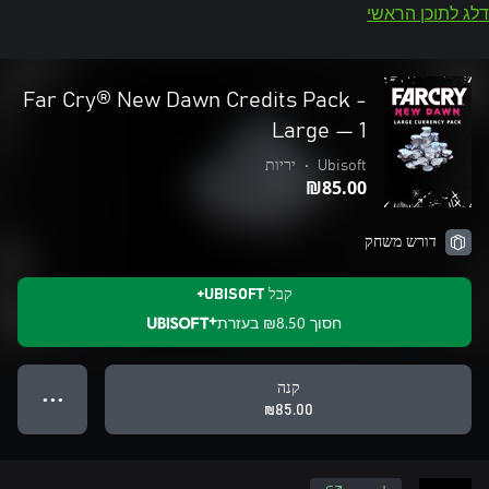
דלג לתוכן הראשי
Far Cry® New Dawn Credits Pack -
Large — 1
Ubisoft
•
יריות
‪₪‎85.00‬
דורש משחק
קבל UBISOFT+
חסוך
‪₪‎8.50‬
בעזרת
קנה
● ● ●
‪₪‎85.00‬