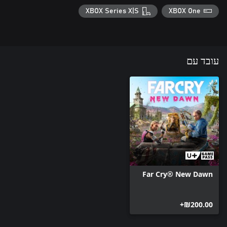
XBOX Series X|S
XBOX One
עובד עם
Far Cry® New Dawn
‪₪‎200.00‬+