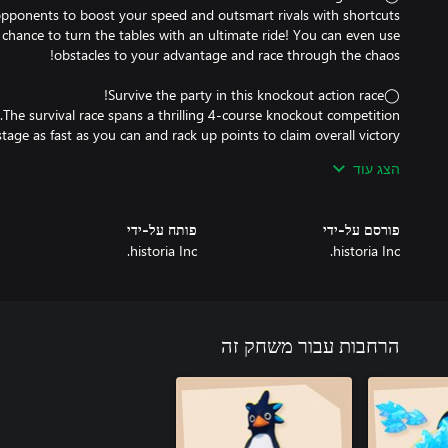
a chance to turn the tables with an ultimate ride! You can even use
הצג עוד
פורסם על-ידי
פותח על-ידי
historia Inc.
historia Inc.
a cliff collapses! It's a disaster! The penguins' desperate (or not)
הרחבות עבור משחק זה
occasionally rescuing friends with a fishing rod, and forge your way
he summit, or challenge yourself solo for a more disciplined climb.