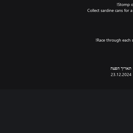
Collect sardine cans for 
תאריך הפצה
23.12.2024
During a fun snowy mountain tour, 
Climb walls with an ice axe, 
Team up with friends to reach t