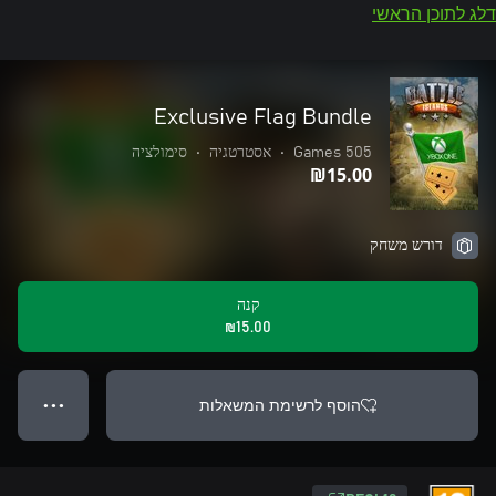
דלג לתוכן הראשי
Exclusive Flag Bundle
505 Games
•
אסטרטגיה
•
סימולציה
‪₪‎15.00‬
דורש משחק
קנה
‪₪‎15.00‬
הוסף לרשימת המשאלות
● ● ●