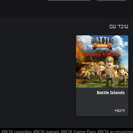
עובד עם
Battle Islands
חינם+
XBOX consoles
XBOX games
XBOX Game Pass
XBOX accessories