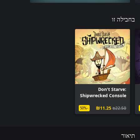
בחבילה זו
Don't Starve:
Shipwrecked Console
Edition
‪₪‎11.25‬
‪₪‎22.50‬
-50%
תיאור