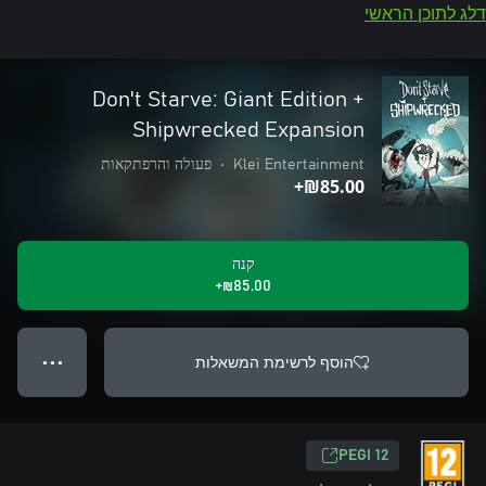
דלג לתוכן הראשי
Don't Starve: Giant Edition +
Shipwrecked Expansion
Klei Entertainment
•
פעולה והרפתקאות
‪₪‎85.00‬+
קנה
‪₪‎85.00‬+
הוסף לרשימת המשאלות
● ● ●
‎PEGI 12‎