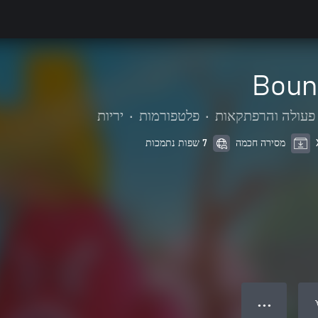
Boun
פעולה והרפתקאות
•
פלטפורמות
•
יריות
מסירה חכמה
7 שפות נתמכות
● ● ●