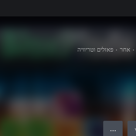
•
אחר
•
פאזלים וטריוויה
● ● ●