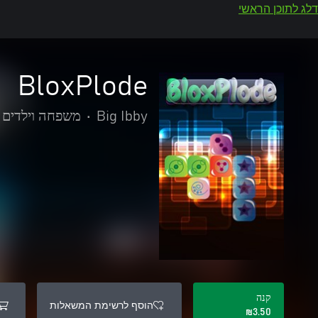
דלג לתוכן הראשי
BloxPlode
Big Ibby
•
משפחה וילדים
קנה
הוסף לרשימת המשאלות
‪₪‎3.50‬