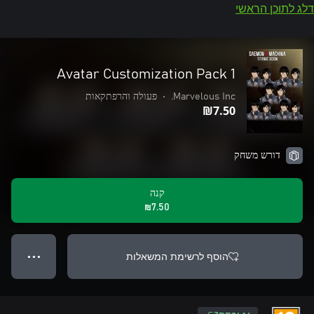
דלג לתוכן הראשי
Avatar Customization Pack 1
Marvelous Inc.
•
פעולה והרפתקאות
‪₪‎7.50‬
דורש משחק
קנה
‪₪‎7.50‬
הוסף לרשימת המשאלות
● ● ●