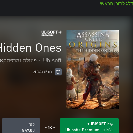
דלג לתוכן הראשי
Hidden Ones
Ubisoft
•
פעולה והרפתקאו
דורש משחק
קבל UBISOFT+
קנה
- או -
כלול ב- Ubisoft+ Premium
‪₪‎47.00‬