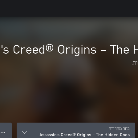
's Creed® Origins – The 
ת
בחר מהדורה
● ● ●
Assassin's Creed® Origins – The Hidden Ones