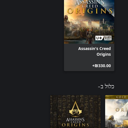
Assassin's Creed
Origins
‪₪‎330.00‬+
כלול ב-