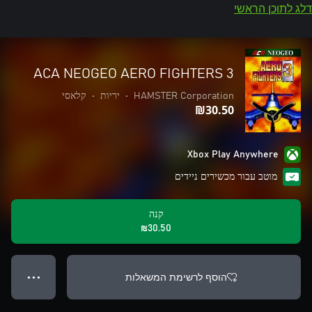
דלג לתוכן הראשי
ACA NEOGEO AERO FIGHTERS 3
HAMSTER Corporation
•
יריות
•
קלאסי
‪₪‎30.50‬
Xbox Play Anywhere
מוטב עבור מכשירים ניידים
קנה
‪₪‎30.50‬
הוסף לרשימת המשאלות
● ● ●