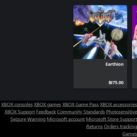
Earthion
‪₪‎75.00‬
XBOX consoles
XBOX games
XBOX Game Pass
XBOX accessories
XBOX Support
Feedback
Community Standards
Photosensitive
Seizure Warning
Microsoft account
Microsoft Store Support
Returns
Orders tracking
Games