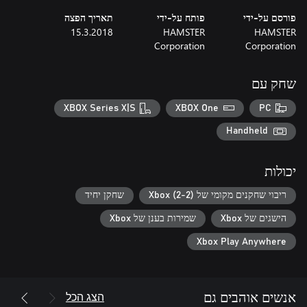
פורסם על-ידי
פותח על-ידי
תאריך הפצה
15.3.2018
HAMSTER
HAMSTER
Corporation
Corporation
שחק עם
XBOX Series X|S
XBOX One
PC
Handheld
יכולות
ריבוי שחקנים מקומי של Xbox (2-2)
שחקן יחיד
הישגים של Xbox
שמירות בענן של Xbox
Xbox Play Anywhere
הצג הכל
אנשים אוהבים גם