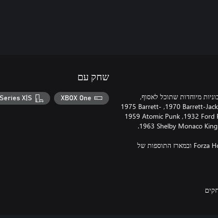
שחק עם
עבור Forza Horizon 4 כוללת שבע מכוניות מיוחדות שתוכל לאסוף,
Series X|S
XBOX One
להתאים אישית ולנהוג בהן. חבילה זו כוללת את ‎1970 Barrett-Jackson Chevrolet Chevelle, ‏‎1975 Barrett-
Jackson Ford Bronco, ‏‎1932 Ford Double Down, ‏‎1932 Ford Roadster Hula Girl, ‏‎1959 Atomic Punk
Requires Forza Horizon 4 דרוש כדי לשחק. כלול ב- Forza Horizon 4 Car Pass ובמארז התוספות של
קים