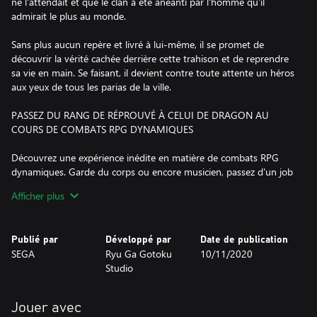
ne l'attendait et que le clan a été anéanti par l'homme qu'il
admirait le plus au monde.
Sans plus aucun repère et livré à lui-même, il se promet de
découvrir la vérité cachée derrière cette trahison et de reprendre
sa vie en main. Se faisant, il devient contre toute attente un héros
aux yeux de tous les parias de la ville.
PASSEZ DU RANG DE RÉPROUVÉ À CELUI DE DRAGON AU
COURS DE COMBATS RPG DYNAMIQUES
Découvrez une expérience inédite en matière de combats RPG
dynamiques. Garde du corps ou encore musicien, passez d'un job
à l'autre en choisissant parmi 19 spécialisations et tirez profit de
Afficher plus
votre environnement pour vous battre. Battes, parapluies, vélos,
ou encore panneaux de signalisation ; agrippez tout ce qui vous
passe sous la main pour exploser des crânes !
Publié par
Développé par
Date de publication
SEGA
Ryu Ga Gotoku
10/11/2020
ENTREZ SUR LE TERRAIN DE JEU DU MONDE CLANDESTIN
Studio
Entre deux combats, rendez-vous à la salle d'arcade pour relâcher
la pression et redécouvrir de grands classiques des jeux SEGA.
Jouer avec
Des courses de kart sans foi ni loi vous attendent également