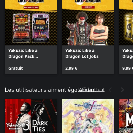
Yakuza: Like a
Yakuza: Like a
Yakuz
Dragon Pack
Dragon Lot Jobs
Drag
Pachislot
de st
Gratuit
2,99 €
9,99 
Afficher tout
Les utilisateurs aiment également