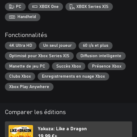
autour de Yokohama, tout comme 50 intrigues secondaires, mais
PC
XBOX One
XBOX Series X|S
libre à vous de simplement errer dans les rues d'une ville
japonaise d'aujourd'hui. Vous ne serez jamais au bout de vos
Handheld
surprises !
Fonctionnalités
Les sous-titres russes et portugais (Brésil) seront disponibles
début 2021 via un patch de mise à jour.
4K Ultra HD
Un seul joueur
60 i/s et plus
Optimisé pour Xbox Series X|S
Diffusion intelligente
Manette de jeu PC
Succès Xbox
Présence Xbox
Clubs Xbox
Enregistrements en nuage Xbox
Xbox Play Anywhere
Comparer les éditions
Yakuza: Like a Dragon
19,99 €+