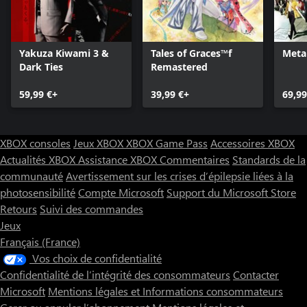
Yakuza Kiwami 3 &
Tales of Graces™f
Meta
Dark Ties
Remastered
59,99 €+
39,99 €+
69,99
XBOX consoles
Jeux XBOX
XBOX Game Pass
Accessoires XBOX
Actualités XBOX
Assistance XBOX
Commentaires
Standards de la
communauté
Avertissement sur les crises d’épilepsie liées à la
photosensibilité
Compte Microsoft
Support du Microsoft Store
Retours
Suivi des commandes
Jeux
Français (France)
Vos choix de confidentialité
Confidentialité de l’intégrité des consommateurs
Contacter
Microsoft
Mentions légales et Informations consommateurs