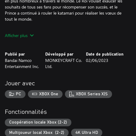
en plus nombreux à travers le monde. Le Roi voulait exaucer les
souhaits de tous ses fans pour récompenser son succès, et le
Prince a continué à rouler le katamari pour réaliser les vœux de
tout le monde.
•We Love Katamari Damacy est passé au niveau supérieur !
Afficher plus
We Love Katamari Damacy, le deuxième épisode de la série
Katamari sorti en 2005, a été remastérisé.
Les graphismes ont été intégralement repensés, et l'interface en
Publié par
Développé par
Date de publication
jeu a été revisitée pour rendre le jeu encore plus accessible.
Bandai Namco
MONKEYCRAFT Co.
02/06/2023
Entertainment Inc.
Ltd.
•De nouvelles fonctionnalités comme la Rêverie royale sont
également disponibles !
Pendant sa jeunesse, le Roi a reçu une éducation stricte de la part
Jouer avec
de son père, le grand Roi. De nouveaux défis ont été ajoutés où
vous pouvez enrouler en incarnant le Roi dans sa jeunesse !
PC
XBOX One
XBOX Series X|S
Enroulez pendant les jours d'étude approfondie et
d'entraînement intensif au cours de cinq défis inédits !
Le jeune Roi sera-t-il capable de relever ces défis ardus ?
Fonctionnalités
De plus, un mode selfie a été ajouté, permettant au Prince et à
ses cousins de prendre rapidement des photos tout en enroulant
Coopération locale Xbox (2-2)
à travers les niveaux !
Multijoueur local Xbox (2-2)
4K Ultra HD