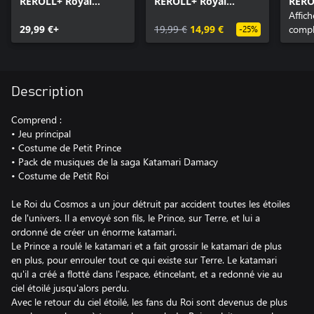
REROLL+ Royal
REROLL+ Royal
RERO
Reverie
Reverie - Katamari
Rever
Affic
29,99 €+
Damacy Series Music
19,99 €
14,99 €
Cost
compl
-25%
Bundle
Description
Comprend :
• Jeu principal
• Costume de Petit Prince
• Pack de musiques de la saga Katamari Damacy
• Costume de Petit Roi
Le Roi du Cosmos a un jour détruit par accident toutes les étoiles
de l'univers. Il a envoyé son fils, le Prince, sur Terre, et lui a
ordonné de créer un énorme katamari.
Le Prince a roulé le katamari et a fait grossir le katamari de plus
en plus, pour enrouler tout ce qui existe sur Terre. Le katamari
qu'il a créé a flotté dans l'espace, étincelant, et a redonné vie au
ciel étoilé jusqu'alors perdu.
Avec le retour du ciel étoilé, les fans du Roi sont devenus de plus