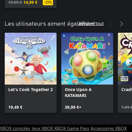
Damacy Series Music
19,99 €
14,99 €
-25%
Bundle
Afficher tout
Les utilisateurs aiment également
Let's Cook Together 2
Once Upon A
Cras
KATAMARI
19,49 €
39,99 €+
7,49 
XBOX consoles
Jeux XBOX
XBOX Game Pass
Accessoires XBOX