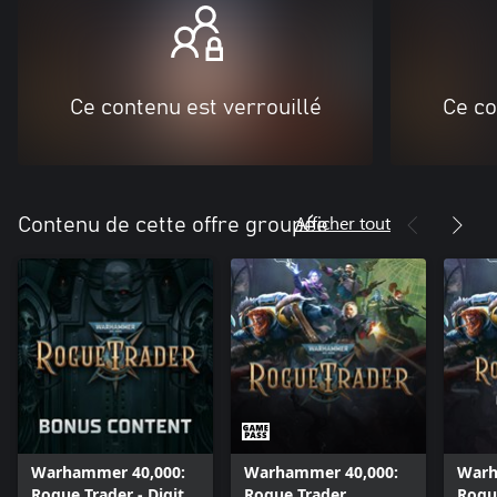
Ce contenu est verrouillé
Ce co
Afficher tout
Contenu de cette offre groupée
Warhammer 40,000:
Warhammer 40,000:
Warh
Rogue Trader - Digital
Rogue Trader
Rogu