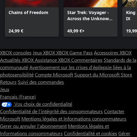
Chains of Freedom
Star Trek: Voyager -
King 
Across the Unknown
IX
Deluxe Edition
24,99 €
49,99 €+
19,99
XBOX consoles
Jeux XBOX
XBOX Game Pass
Accessoires XBOX
Actualités XBOX
Assistance XBOX
Commentaires
Standards de la
communauté
Avertissement sur les crises d’épilepsie liées à la
photosensibilité
Compte Microsoft
Support du Microsoft Store
Retours
Suivi des commandes
Jeux
Français (France)
Vos choix de confidentialité
Confidentialité de l’intégrité des consommateurs
Contacter
Microsoft
Mentions légales et Informations consommateurs
Gerer ou annuler l’abonnement
Mentions légales et
Informations consommateurs
Confidentialité et cookies
Gérer