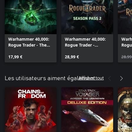
Warhammer 40,000:
Warhammer 40,000:
Warh
Rogue Trader - The
Rogue Trader -
Rogu
Infinite Museion
Season Pass 2
Seas
17,99 €
28,99 €
28,99
Afficher tout
Les utilisateurs aiment également