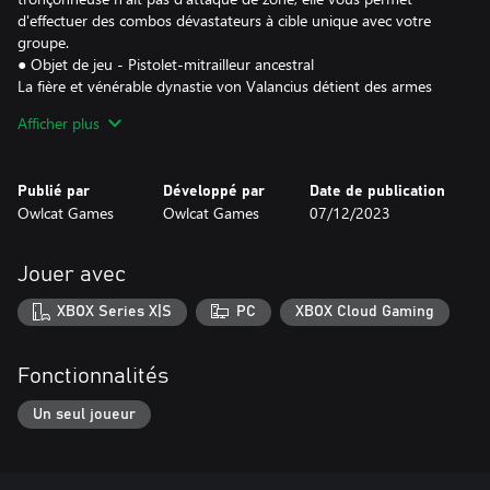
d'effectuer des combos dévastateurs à cible unique avec votre
groupe.
● Objet de jeu - Pistolet-mitrailleur ancestral
La fière et vénérable dynastie von Valancius détient des armes
très anciennes, comme ce pistolet-mitrailleur dont la méthode de
Afficher plus
fabrication est tombée dans l'oubli. Sa qualité remarquable
permet au tireur de déployer tout le potentiel de ses talents.
● Bande originale
Publié par
Développé par
Date de publication
L'intégralité des superbes musiques du jeu. Écoutez vos
Owlcat Games
Owlcat Games
07/12/2023
morceaux préférés en qualité WAV afin de percevoir les moindres
nuances et murmures du Néant.
● Artbook
Jouer avec
Notre livre numérique en haute résolution regorge d'illustrations
de premier plan liées au jeu. Vous y découvrirez les esquisses et
XBOX Series X|S
PC
XBOX Cloud Gaming
les images en haute résolution des personnages, des
environnements, des paysages et bien d'autres choses encore.
Fonctionnalités
Un seul joueur