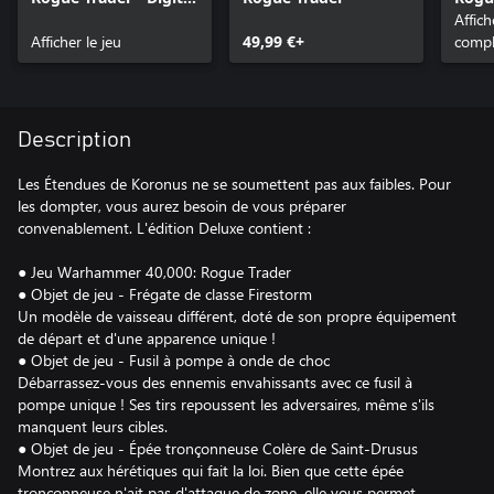
OST & Artbook
Pack
Affic
Afficher le jeu
49,99 €+
compl
Description
Les Étendues de Koronus ne se soumettent pas aux faibles. Pour
les dompter, vous aurez besoin de vous préparer
convenablement. L'édition Deluxe contient :
● Jeu Warhammer 40,000: Rogue Trader
● Objet de jeu - Frégate de classe Firestorm
Un modèle de vaisseau différent, doté de son propre équipement
de départ et d'une apparence unique !
● Objet de jeu - Fusil à pompe à onde de choc
Débarrassez-vous des ennemis envahissants avec ce fusil à
pompe unique ! Ses tirs repoussent les adversaires, même s'ils
manquent leurs cibles.
● Objet de jeu - Épée tronçonneuse Colère de Saint-Drusus
Montrez aux hérétiques qui fait la loi. Bien que cette épée
tronçonneuse n'ait pas d'attaque de zone, elle vous permet