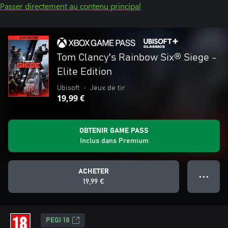
Passer directement au contenu principal
Tom Clancy's Rainbow Six® Siege -
Elite Edition
Ubisoft
•
Jeux de tir
19,99 €
OBTENIR GAME PASS
Inclus dans Premium
ACHETER
● ● ●
19,99 €
PEGI 18