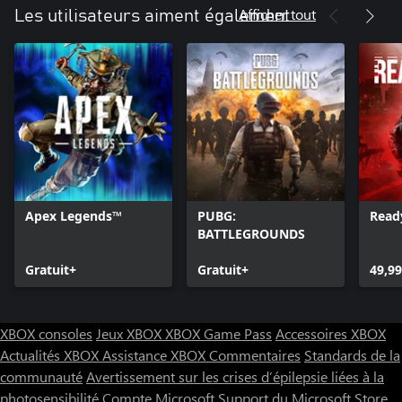
Afficher tout
Les utilisateurs aiment également
Apex Legends™
PUBG:
Read
BATTLEGROUNDS
Gratuit+
Gratuit+
49,99
XBOX consoles
Jeux XBOX
XBOX Game Pass
Accessoires XBOX
Actualités XBOX
Assistance XBOX
Commentaires
Standards de la
communauté
Avertissement sur les crises d’épilepsie liées à la
photosensibilité
Compte Microsoft
Support du Microsoft Store