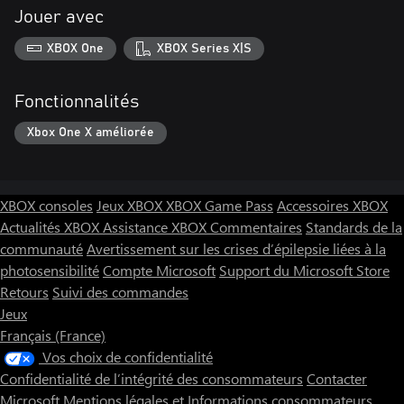
Jouer avec
XBOX One
XBOX Series X|S
Fonctionnalités
Xbox One X améliorée
XBOX consoles
Jeux XBOX
XBOX Game Pass
Accessoires XBOX
Actualités XBOX
Assistance XBOX
Commentaires
Standards de la
communauté
Avertissement sur les crises d’épilepsie liées à la
photosensibilité
Compte Microsoft
Support du Microsoft Store
Retours
Suivi des commandes
Jeux
Français (France)
Vos choix de confidentialité
Confidentialité de l’intégrité des consommateurs
Contacter
Microsoft
Mentions légales et Informations consommateurs