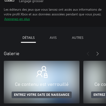
Langage grossier
Les éditeurs des jeux que vous lancez ont accès aux informations de
votre profil Xbox et aux données associées pendant que vous jouez.
Apprenez-en plus
DÉTAILS
AVIS
AUTRES
Galerie
Ce contenu est verrouillé
Ce co
ENTREZ VOTRE DATE DE NAISSANCE
ENTREZ